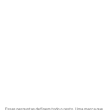
Essas perguntas definem todo o resto. Uma marca que